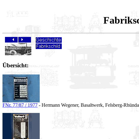
Fabriksc
Übersicht:
FNr. 77/87 / 1977
- Hermann Wegener, Basaltwerk, Felsberg-Rhünda