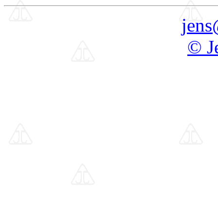
jens
© J