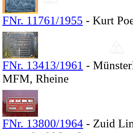
FNr. 11761/1955
- Kurt Po
FNr. 13413/1961
- Münster
MFM, Rheine
FNr. 13800/1964
- Zuid Lim