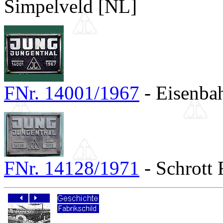
Simpelveld [NL]
FNr. 14001/1967
- Eisenbah
FNr. 14128/1971
- Schrott 