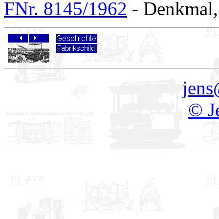
FNr. 8145/1962
- Denkmal, 
jens
© J