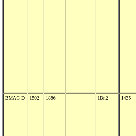
BMAG D
1502
1886
1Bn2
1435