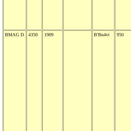
BMAG D
4350
1909
B'Bn4vt
950