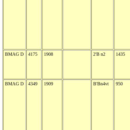
BMAG D
4175
1908
2'B n2
1435
BMAG D
4349
1909
B'Bn4vt
950