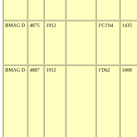
BMAG D
4875
1912
1'C1'h4
1435
BMAG D
4887
1912
1'Dh2
1668