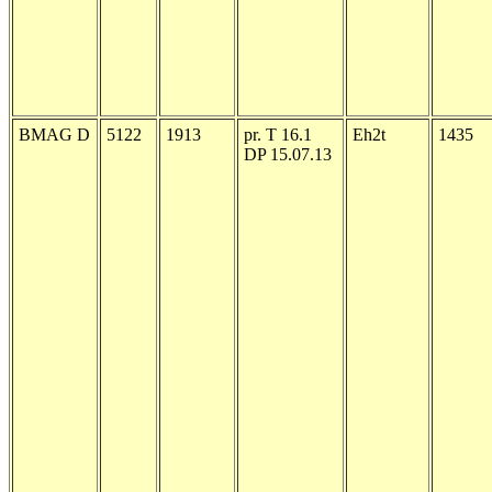
BMAG D
5122
1913
pr. T 16.1
Eh2t
1435
DP 15.07.13