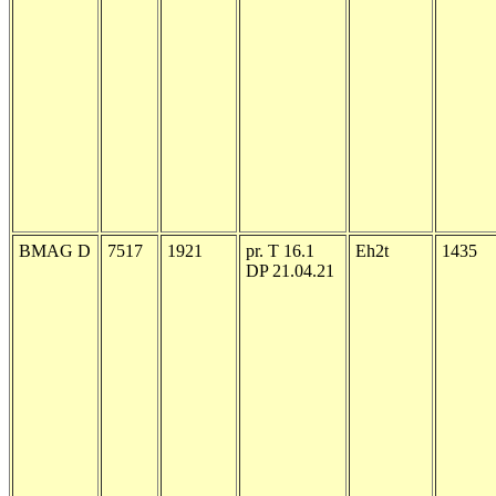
BMAG D
7517
1921
pr. T 16.1
Eh2t
1435
DP 21.04.21