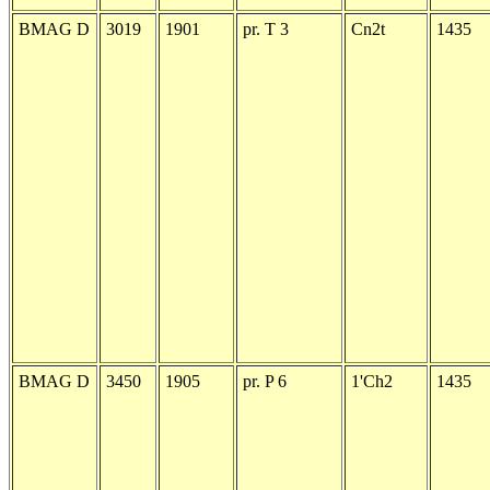
BMAG D
3019
1901
pr. T 3
Cn2t
1435
BMAG D
3450
1905
pr. P 6
1'Ch2
1435