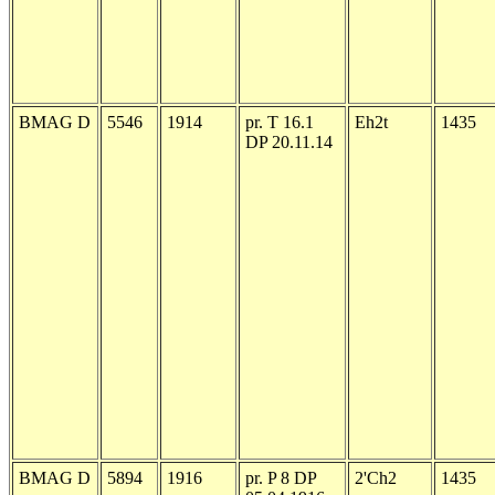
BMAG D
5546
1914
pr. T 16.1
Eh2t
1435
DP 20.11.14
BMAG D
5894
1916
pr. P 8 DP
2'Ch2
1435