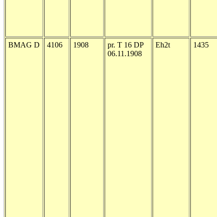
BMAG D
4106
1908
pr. T 16 DP
Eh2t
1435
06.11.1908