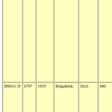
BMAG D
6797
1919
Brigadelok
Dn2t
600