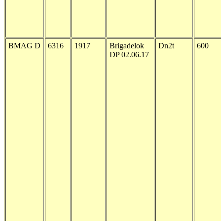
BMAG D
6316
1917
Brigadelok
Dn2t
600
DP 02.06.17