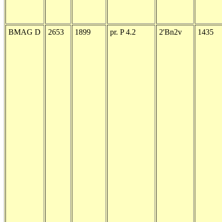
BMAG D
2653
1899
pr. P 4.2
2'Bn2v
1435