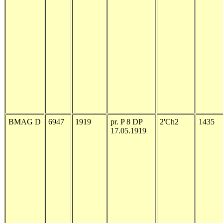
BMAG D
6947
1919
pr. P 8 DP
2'Ch2
1435
17.05.1919