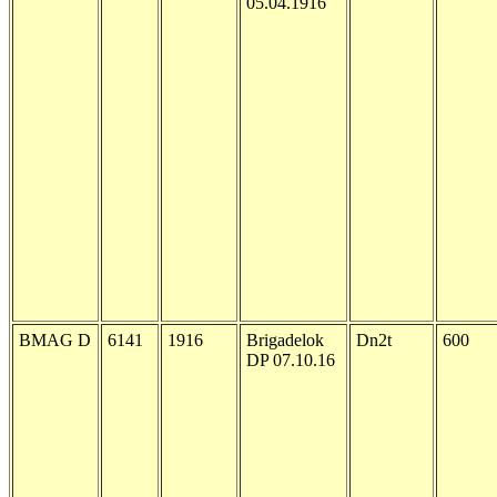
05.04.1916
BMAG D
6141
1916
Brigadelok
Dn2t
600
DP 07.10.16