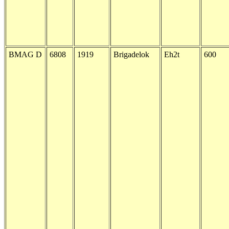
BMAG D
6808
1919
Brigadelok
Eh2t
600