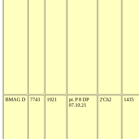
BMAG D
7743
1921
pr. P 8 DP
2'Ch2
1435
07.10.21