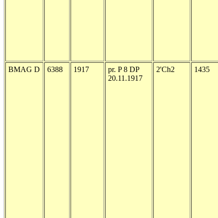
BMAG D
6388
1917
pr. P 8 DP
2'Ch2
1435
20.11.1917