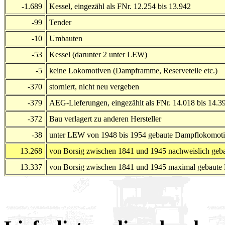
-1.689
Kessel, eingezähl als FNr. 12.254 bis 13.942
-99
Tender
-10
Umbauten
-53
Kessel (darunter 2 unter LEW)
-5
keine Lokomotiven (Dampframme, Reserveteile etc.)
-370
storniert, nicht neu vergeben
-379
AEG-Lieferungen, eingezählt als FNr. 14.018 bis 14.3
-372
Bau verlagert zu anderen Hersteller
-38
unter LEW von 1948 bis 1954 gebaute Dampflokomot
13.268
von Borsig zwischen 1841 und 1945 nachweislich ge
13.337
von Borsig zwischen 1841 und 1945 maximal gebaute